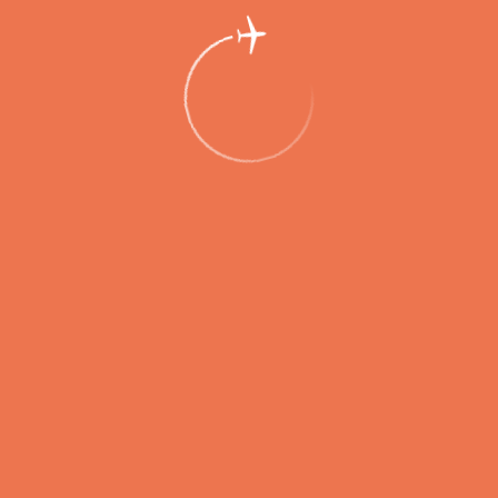
Правила
Предполетный контроль
Контроль безопасности
Зона безопасности
Таможенный контроль
Правила перевозки багажа
Полет с детьми
Полет с животными, перевозка растений