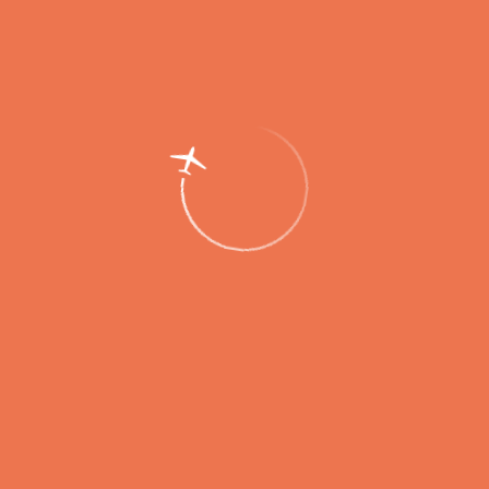
Правила
Предполетный контроль
Контроль безопасности
Зона безопасности
Таможенный контроль
Правила перевозки багажа
Полет с детьми
Полет с животными, перевозка растений