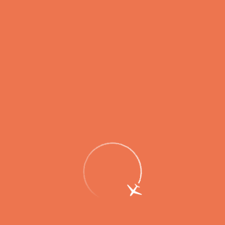
Онлайн-табло
Вылет
Прилет
расписание
7 авг