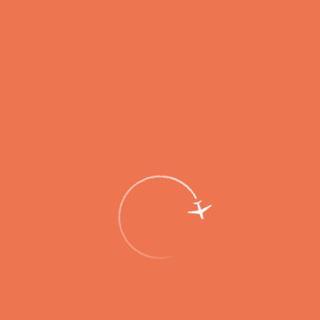
Автобусные остановки
на схеме парковки
№8
07 минут
Гарнизон 26 км
Аэропорт
Елизово