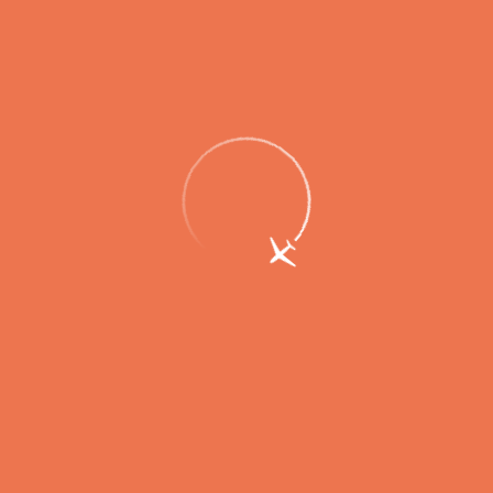
В аэропорту Петропавловска-
Камчатского началась подготовка к
весенне-летнему периоду