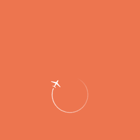
Празднование Дня воздушного флота
России состоялось в главном
аэропорту Камчатки