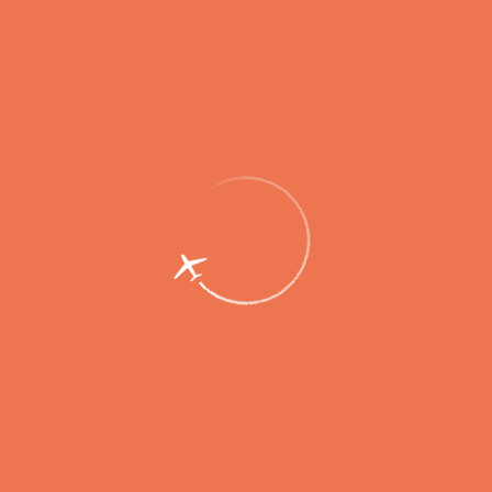
По итогам 2020 года пассажиропоток
аэропорта Петропавловск-Камчатский
снизился на 27%