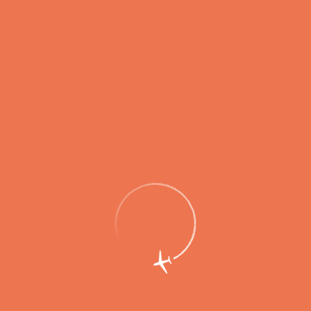
Холдинг «Аэропорты Регионов»
представил проект развития аэропорта
Петропавловск-Камчатский (Елизово)
на ВЭФ-2018