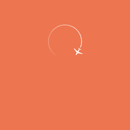
Аэропорт Елизово предоставляет
бесплатное обслуживание родным и
близким пострадавших при теракте в
«Крокус Сити Холле»