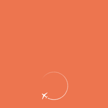
2016
1 ноября из единого предприятия АО "Камчатское
авиационное предприятие" в форме реорганизации было
выделено отдельное юридическое лицо АО "Международный
аэропорт Петропавловск-Камчатский (Елизово)", собравшее в
себе почти всю аэропортовую деятельность.
2016
01 июня введена в эксплуатацию новая взлетно-посадочная
полоса, оснащенная всеми необходимыми современными
радиотехническими и светотехническими системами посадки,
позволяющими выполнять заход на посадку по II категории
ИКАО.